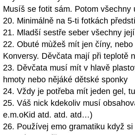
Musíš se fotit sám. Potom všechny 
20. Minimálně na 5-ti fotkách předst
21. Mladší sestře seber všechny její 
22. Obuté mùžeš mít jen číny, nebo
Konversy. Děvčata mají při teplotě
23. Děvčata musí mít v hlavě plast
hmoty nebo nějáké dětské sponky
24. Vždy je potřeba mít jeden gel, t
25. Váš nick kdekoliv musí obsah
e.m.oKid atd. atd. atd…)
26. Používej emo gramatiku když si