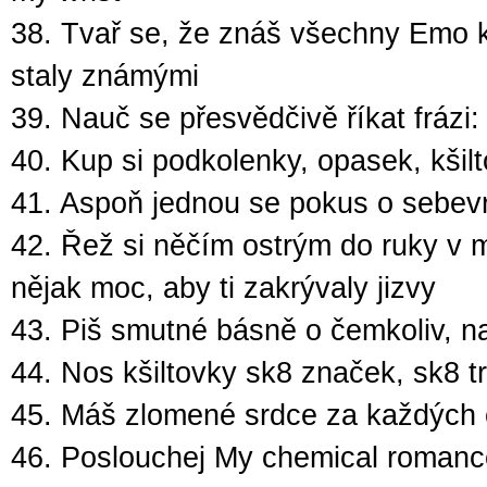
38. Tvař se, že znáš všechny Emo ka
staly známými
39. Nauč se přesvědčivě říkat frázi: 
40. Kup si podkolenky, opasek, kši
41. Aspoň jednou se pokus o sebev
42. Řež si něčím ostrým do ruky v 
nějak moc, aby ti zakrývaly jizvy
43. Piš smutné básně o čemkoliv, n
44. Nos kšiltovky sk8 značek, sk8 t
45. Máš zlomené srdce za každých 
46. Poslouchej My chemical romance,