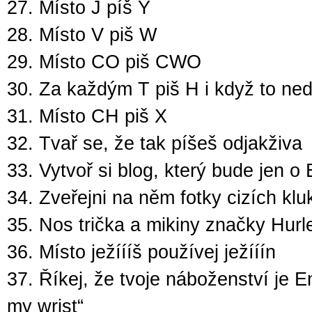
27. Místo J píš Y
28. Místo V piš W
29. Místo CO piš CWO
30. Za každým T piš H i když to ne
31. Místo CH piš X
32. Tvař se, že tak píšeš odjakživa
33. Vytvoř si blog, který bude jen o
34. Zveřejni na něm fotky cizích kl
35. Nos trička a mikiny značky Hurl
36. Místo ježíííš používej ježííín
37. Říkej, že tvoje náboženství je E
my wrist“