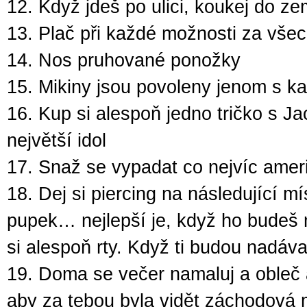
12. Když jdeš po ulici, koukej do ze
13. Plač při každé možnosti za všec
14. Nos pruhované ponožky
15. Mikiny jsou povoleny jenom s k
16. Kup si alespoň jedno tričko s Ja
největší idol
17. Snaž se vypadat co nejvíc amer
18. Dej si piercing na následující mí
pupek… nejlepší je, když ho budeš mí
si alespoň rty. Když ti budou nadáva
19. Doma se večer namaluj a obleč a
aby za tebou byla vidět záchodová m