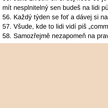
mít nesplnitelný sen budeš na lidi p
56. Každý týden se foť a dávej si na
57. Všude, kde to lidi vidí piš „co
58. Samozřejmě nezapomeň na pravi