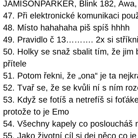
JAMISONPARKER, Blink 182, Awa, Fa
47. Při elektronické komunikaci použ
48. Místo hahahaha piš spíš hhhh
49. Pravidlo č 13………. 2x si stříkni 
50. Holky se snaž sbalit tím, že jim
přítele
51. Potom řekni, že „ona“ je ta nejkr
52. Tvař se, že se kvůli ní s ním ro
53. Když se fotíš a netrefíš si foťá
protože to je Emo
54. Všechny kapely co posloucháš mu
55. Jako životní cíl si dej něco co