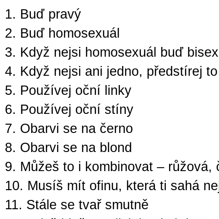
1. Buď pravý
2. Buď homosexuál
3. Když nejsi homosexuál buď bisex
4. Když nejsi ani jedno, předstírej to
5. Používej oční linky
6. Používej oční stíny
7. Obarvi se na černo
8. Obarvi se na blond
9. Můžeš to i kombinovat – růžová, 
10. Musíš mít ofinu, která ti sahá n
11. Stále se tvař smutně